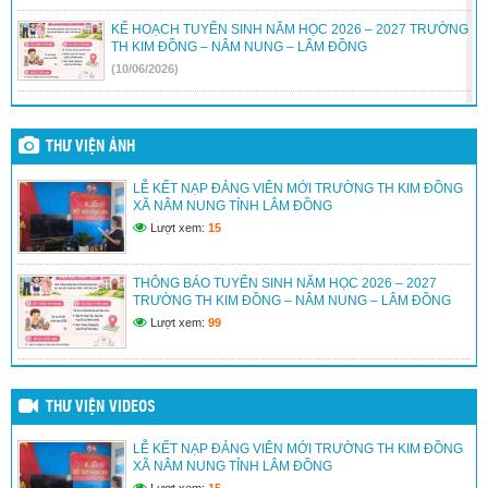
KẾ HOẠCH TUYỂN SINH NĂM HỌC 2026 – 2027 TRƯỜNG
TH KIM ĐỒNG – NÂM NUNG – LÂM ĐỒNG
(10/06/2026)
TRƯỜNG TIỂU HỌC KIM ĐỒNG – XÃ NÂM NUNG TỔ
CHỨC LỄ TỔNG KẾT NĂM HỌC 2025 – 2026.
THƯ VIỆN ẢNH
(30/05/2026)
LỄ KẾT NẠP ĐẢNG VIÊN MỚI TRƯỜNG TH KIM ĐỒNG
TRƯỜNG TIỂU HỌC KIM ĐỒNG – NAM NUNG – LÂM
XÃ NÂM NUNG TỈNH LÂM ĐỒNG
ĐỒNG TỔ CHỨC LỄ TRI ÂN VÀ TRƯỞNG THÀNH CHO
HỌC SINH LỚP 5 Niên khóa 2021 – 2026
Lượt xem:
15
(30/05/2026)
THÔNG BÁO TUYỂN SINH NĂM HỌC 2026 – 2027
HỘI THI HỌC SINH GIỎI THỂ DỤC THỂ THAO CẤP
TRƯỜNG TH KIM ĐỒNG – NÂM NUNG – LÂM ĐỒNG
TRƯỜNG LẦN THỨ NHẤT NĂM 2026 CỦA TRƯỜNG TH
KIM ĐỒNG – NÂM NUNG – LÂM ĐỒNG
Lượt xem:
99
(25/04/2026)
THƯ VIỆN VIDEOS
LỄ KẾT NẠP ĐẢNG VIÊN MỚI TRƯỜNG TH KIM ĐỒNG
XÃ NÂM NUNG TỈNH LÂM ĐỒNG