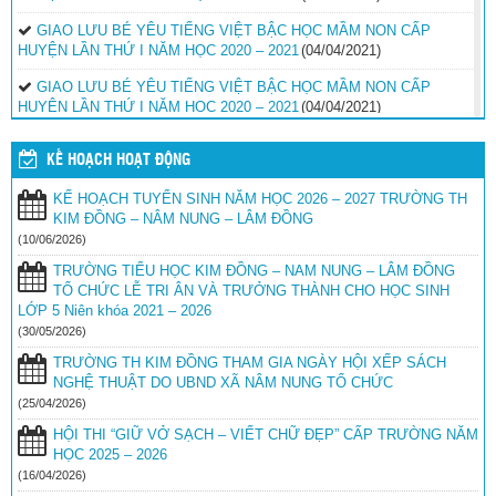
GIAO LƯU BÉ YÊU TIẾNG VIỆT BẬC HỌC MẦM NON CẤP
HUYỆN LẦN THỨ I NĂM HỌC 2020 – 2021
(04/04/2021)
GIAO LƯU BÉ YÊU TIẾNG VIỆT BẬC HỌC MẦM NON CẤP
HUYỆN LẦN THỨ I NĂM HỌC 2020 – 2021
(04/04/2021)
GIAO LƯU BÉ YÊU TIẾNG VIỆT BẬC HỌC MẦM NON CẤP
KẾ HOẠCH HOẠT ĐỘNG
HUYỆN LẦN THỨ I NĂM HỌC 2020 – 2021
(04/04/2021)
KẾ HOẠCH TUYỂN SINH NĂM HỌC 2026 – 2027 TRƯỜNG TH
GIAO LƯU BÉ YÊU TIẾNG VIỆT BẬC HỌC MẦM NON CẤP
KIM ĐỒNG – NÂM NUNG – LÂM ĐỒNG
HUYỆN LẦN THỨ I NĂM HỌC 2020 – 2021
(04/04/2021)
(10/06/2026)
GIAO LƯU BÉ YÊU TIẾNG VIỆT CẤP HUYỆN LẦN THỨ I NĂM
TRƯỜNG TIỂU HỌC KIM ĐỒNG – NAM NUNG – LÂM ĐỒNG
HỌC 2020 – 2021
(04/04/2021)
TỔ CHỨC LỄ TRI ÂN VÀ TRƯỞNG THÀNH CHO HỌC SINH
LỚP 5 Niên khóa 2021 – 2026
GIAO LƯU BÉ YÊU TIẾNG VIỆT CẤP HUYỆN LẦN THỨ I NĂM
HỌC 2020 – 2021
(30/05/2026)
(04/04/2021)
TRƯỜNG TH KIM ĐỒNG THAM GIA NGÀY HỘI XẾP SÁCH
NGHỆ THUẬT DO UBND XÃ NÂM NUNG TỔ CHỨC
(25/04/2026)
HỘI THI “GIỮ VỞ SẠCH – VIẾT CHỮ ĐẸP” CẤP TRƯỜNG NĂM
HỌC 2025 – 2026
(16/04/2026)