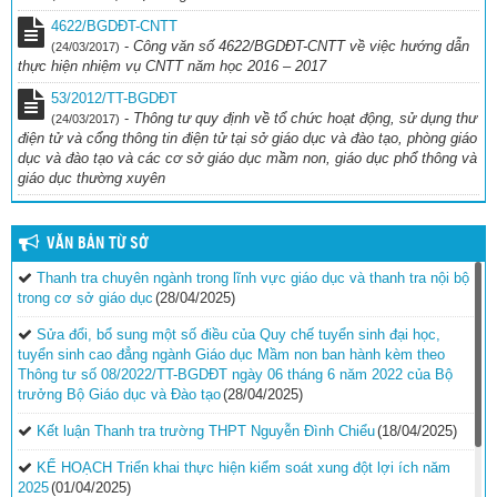
KẾ HOẠCH THU – CHI NĂM HỌC 2025 – 2026 Trường Tiểu học
Kim Đồng – Nâm Nung – Lâm Đồng
(27/10/2025)
4622/BGDĐT-CNTT
-
Công văn số 4622/BGDĐT-CNTT về việc hướng dẫn
(24/03/2017)
Quyết định về việc ban hành quy chế quản lý hồ sơ số và học bạ
thực hiện nhiệm vụ CNTT năm học 2016 – 2017
số năm học 2025 – 2026 và những năm học tiếp theo
(16/10/2025)
53/2012/TT-BGDĐT
-
Thông tư quy định về tổ chức hoạt động, sử dụng thư
(24/03/2017)
điện tử và cổng thông tin điện tử tại sở giáo dục và đào tạo, phòng giáo
dục và đào tạo và các cơ sở giáo dục mầm non, giáo dục phổ thông và
giáo dục thường xuyên
VĂN BẢN TỪ SỞ
Thanh tra chuyên ngành trong lĩnh vực giáo dục và thanh tra nội bộ
trong cơ sở giáo dục
(28/04/2025)
Sửa đổi, bổ sung một số điều của Quy chế tuyển sinh đại học,
tuyển sinh cao đẳng ngành Giáo dục Mầm non ban hành kèm theo
Thông tư số 08/2022/TT-BGDĐT ngày 06 tháng 6 năm 2022 của Bộ
trưởng Bộ Giáo dục và Đào tạo
(28/04/2025)
Kết luận Thanh tra trường THPT Nguyễn Đình Chiểu
(18/04/2025)
KẾ HOẠCH Triển khai thực hiện kiểm soát xung đột lợi ích năm
2025
(01/04/2025)