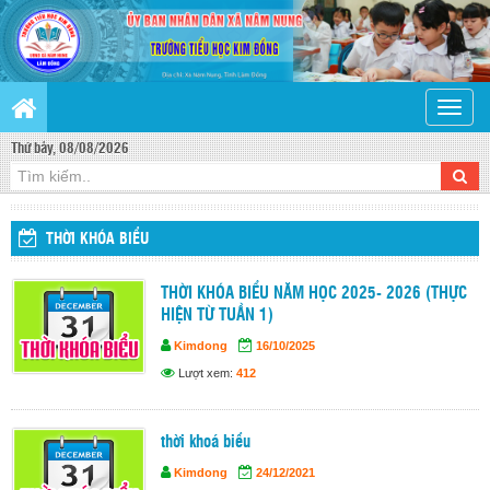
Toggle
naviga
Thứ bảy, 08/08/2026
THỜI KHÓA BIỂU
THỜI KHÓA BIỂU NĂM HỌC 2025- 2026 (THỰC
HIỆN TỪ TUẦN 1)
Kimdong
16/10/2025
Lượt xem:
412
thời khoá biểu
Kimdong
24/12/2021