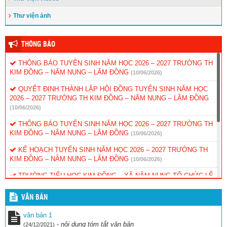
Thư viện ảnh
THÔNG BÁO
THÔNG BÁO TUYỂN SINH NĂM HỌC 2026 – 2027 TRƯỜNG TH
KIM ĐỒNG – NÂM NUNG – LÂM ĐỒNG
(10/06/2026)
QUYẾT ĐỊNH THÀNH LẬP HỘI ĐỒNG TUYỂN SINH NĂM HỌC
2026 – 2027 TRƯỜNG TH KIM ĐỒNG – NÂM NUNG – LÂM ĐỒNG
(10/06/2026)
THÔNG BÁO TUYỂN SINH NĂM HỌC 2026 – 2027 TRƯỜNG TH
KIM ĐỒNG – NÂM NUNG – LÂM ĐỒNG
(10/06/2026)
KẾ HOẠCH TUYỂN SINH NĂM HỌC 2026 – 2027 TRƯỜNG TH
KIM ĐỒNG – NÂM NUNG – LÂM ĐỒNG
(10/06/2026)
TRƯỜNG TIỂU HỌC KIM ĐỒNG – XÃ NÂM NUNG TỔ CHỨC LỄ
TỔNG KẾT NĂM HỌC 2025 – 2026.
(30/05/2026)
VĂN BẢN
XÃ NÂM NUNG TỔ CHỨC LỄ PHÁT ĐỘNG NGÀY CHẠY
OLYMPIC VÌ SỨC KHỎE TOÀN DÂN NĂM 2026
(22/03/2026)
văn bản 1
-
nội dung tóm tắt văn bản
(24/12/2021)