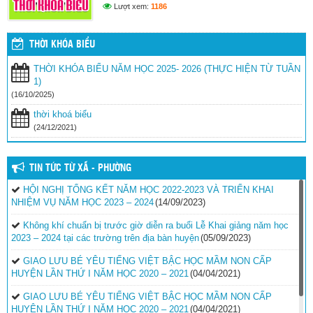
Lượt xem:
1186
THỜI KHÓA BIỂU
THỜI KHÓA BIỂU NĂM HỌC 2025- 2026 (THỰC HIỆN TỪ TUẦN
1)
(16/10/2025)
thời khoá biểu
(24/12/2021)
TIN TỨC TỪ XÃ - PHƯỜNG
HỘI NGHỊ TỔNG KẾT NĂM HỌC 2022-2023 VÀ TRIỂN KHAI
NHIỆM VỤ NĂM HỌC 2023 – 2024
(14/09/2023)
Không khí chuẩn bị trước giờ diễn ra buổi Lễ Khai giảng năm học
2023 – 2024 tại các trường trên địa bàn huyện
(05/09/2023)
GIAO LƯU BÉ YÊU TIẾNG VIỆT BẬC HỌC MẦM NON CẤP
HUYỆN LẦN THỨ I NĂM HỌC 2020 – 2021
(04/04/2021)
GIAO LƯU BÉ YÊU TIẾNG VIỆT BẬC HỌC MẦM NON CẤP
HUYỆN LẦN THỨ I NĂM HỌC 2020 – 2021
(04/04/2021)