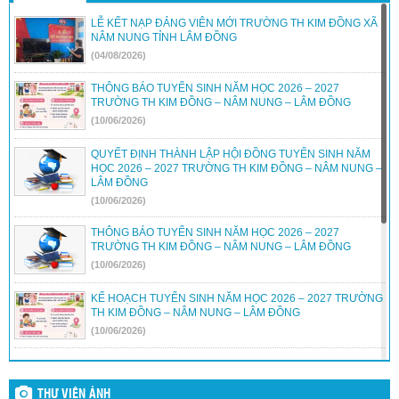
Kết luận thanh tra về việc thanh tra công tác coi thi Kỳ thi tốt
LỄ KẾT NẠP ĐẢNG VIÊN MỚI TRƯỜNG TH KIM ĐỒNG XÃ
nghiệp THPT năm 2024 tỉnh Đắk Nông
(29/07/2024)
NÂM NUNG TỈNH LÂM ĐỒNG
(04/08/2026)
Kết luận thanh tra trường PTDTNT THCS&THPT huyện Krông
Nô
(29/07/2024)
THÔNG BÁO TUYỂN SINH NĂM HỌC 2026 – 2027
TRƯỜNG TH KIM ĐỒNG – NÂM NUNG – LÂM ĐỒNG
Kết luận thanh tra trường PTDTNT THCS và THPT huyện Đắk
(10/06/2026)
R’lấp
(29/07/2024)
QUYẾT ĐỊNH THÀNH LẬP HỘI ĐỒNG TUYỂN SINH NĂM
HỌC 2026 – 2027 TRƯỜNG TH KIM ĐỒNG – NÂM NUNG –
LÂM ĐỒNG
(10/06/2026)
THÔNG BÁO TUYỂN SINH NĂM HỌC 2026 – 2027
TRƯỜNG TH KIM ĐỒNG – NÂM NUNG – LÂM ĐỒNG
(10/06/2026)
KẾ HOẠCH TUYỂN SINH NĂM HỌC 2026 – 2027 TRƯỜNG
TH KIM ĐỒNG – NÂM NUNG – LÂM ĐỒNG
(10/06/2026)
TRƯỜNG TIỂU HỌC KIM ĐỒNG – XÃ NÂM NUNG TỔ
CHỨC LỄ TỔNG KẾT NĂM HỌC 2025 – 2026.
THƯ VIỆN ẢNH
(30/05/2026)