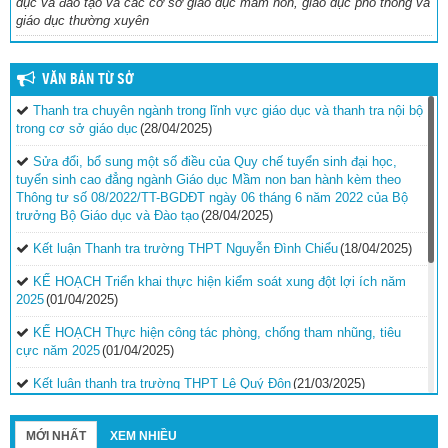
dục và đào tạo và các cơ sở giáo dục mầm non, giáo dục phổ thông và
giáo dục thường xuyên
VĂN BẢN TỪ SỞ
Thanh tra chuyên ngành trong lĩnh vực giáo dục và thanh tra nội bộ
trong cơ sở giáo dục
(28/04/2025)
Sửa đổi, bổ sung một số điều của Quy chế tuyển sinh đại học,
tuyển sinh cao đẳng ngành Giáo dục Mầm non ban hành kèm theo
Thông tư số 08/2022/TT-BGDĐT ngày 06 tháng 6 năm 2022 của Bộ
trưởng Bộ Giáo dục và Đào tạo
(28/04/2025)
Kết luận Thanh tra trường THPT Nguyễn Đình Chiểu
(18/04/2025)
KẾ HOẠCH Triển khai thực hiện kiểm soát xung đột lợi ích năm
2025
(01/04/2025)
KẾ HOẠCH Thực hiện công tác phòng, chống tham nhũng, tiêu
cực năm 2025
(01/04/2025)
Kết luận thanh tra trường THPT Lê Quý Đôn
(21/03/2025)
Quyết định phê duyệt kế hoạch thanh tra kiểm tra năm
2025
(21/03/2025)
MỚI NHẤT
XEM NHIỀU