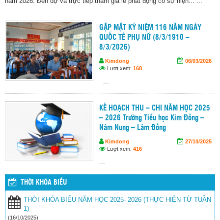
năm 2026. Đến dự và trực tiếp tham gia lễ phát động có sự hiện... ...
GẶP MẶT KỶ NIỆM 116 NĂM NGÀY
QUỐC TẾ PHỤ NỮ (8/3/1910 –
8/3/2026)
Kimdong
06/03/2026
Lượt xem:
168
...
KẾ HOẠCH THU – CHI NĂM HỌC 2025
– 2026 Trường Tiểu học Kim Đồng –
Nâm Nung – Lâm Đồng
Kimdong
27/10/2025
Lượt xem:
416
...
THỜI KHÓA BIỂU
THỜI KHÓA BIỂU NĂM HỌC 2025- 2026 (THỰC HIỆN TỪ TUẦN
1)
(16/10/2025)