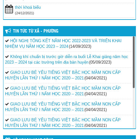
thời khoá biểu
(24/12/2021)
TIN TỨC TỪ XÃ - PHƯỜNG
HỘI NGHỊ TỔNG KẾT NĂM HỌC 2022-2023 VÀ TRIỂN KHAI
NHIỆM VỤ NĂM HỌC 2023 – 2024
(14/09/2023)
Không khí chuẩn bị trước giờ diễn ra buổi Lễ Khai giảng năm học
2023 – 2024 tại các trường trên địa bàn huyện
(05/09/2023)
GIAO LƯU BÉ YÊU TIẾNG VIỆT BẬC HỌC MẦM NON CẤP
HUYỆN LẦN THỨ I NĂM HỌC 2020 – 2021
(04/04/2021)
GIAO LƯU BÉ YÊU TIẾNG VIỆT BẬC HỌC MẦM NON CẤP
HUYỆN LẦN THỨ I NĂM HỌC 2020 – 2021
(04/04/2021)
GIAO LƯU BÉ YÊU TIẾNG VIỆT BẬC HỌC MẦM NON CẤP
HUYỆN LẦN THỨ I NĂM HỌC 2020 – 2021
(04/04/2021)
GIAO LƯU BÉ YÊU TIẾNG VIỆT BẬC HỌC MẦM NON CẤP
HUYỆN LẦN THỨ I NĂM HỌC 2020 – 2021
(04/04/2021)
GIAO LƯU BÉ YÊU TIẾNG VIỆT BẬC HỌC MẦM NON CẤP