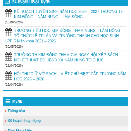
KẾ HOẠCH HOẠT ĐỘNG
HUYỆN LẦN THỨ I NĂM HỌC 2020 – 2021
(04/04/2021)
KẾ HOẠCH TUYỂN SINH NĂM HỌC 2026 – 2027 TRƯỜNG TH
GIAO LƯU BÉ YÊU TIẾNG VIỆT BẬC HỌC MẦM NON CẤP
KIM ĐỒNG – NÂM NUNG – LÂM ĐỒNG
HUYỆN LẦN THỨ I NĂM HỌC 2020 – 2021
(04/04/2021)
(10/06/2026)
GIAO LƯU BÉ YÊU TIẾNG VIỆT CẤP HUYỆN LẦN THỨ I NĂM
TRƯỜNG TIỂU HỌC KIM ĐỒNG – NAM NUNG – LÂM ĐỒNG
HỌC 2020 – 2021
(04/04/2021)
TỔ CHỨC LỄ TRI ÂN VÀ TRƯỞNG THÀNH CHO HỌC SINH
LỚP 5 Niên khóa 2021 – 2026
GIAO LƯU BÉ YÊU TIẾNG VIỆT CẤP HUYỆN LẦN THỨ I NĂM
HỌC 2020 – 2021
(30/05/2026)
(04/04/2021)
TRƯỜNG TH KIM ĐỒNG THAM GIA NGÀY HỘI XẾP SÁCH
NGHỆ THUẬT DO UBND XÃ NÂM NUNG TỔ CHỨC
(25/04/2026)
HỘI THI “GIỮ VỞ SẠCH – VIẾT CHỮ ĐẸP” CẤP TRƯỜNG NĂM
HỌC 2025 – 2026
(16/04/2026)
MENU
Thông báo
Kế hoạch hoạt động
Thời khóa biểu