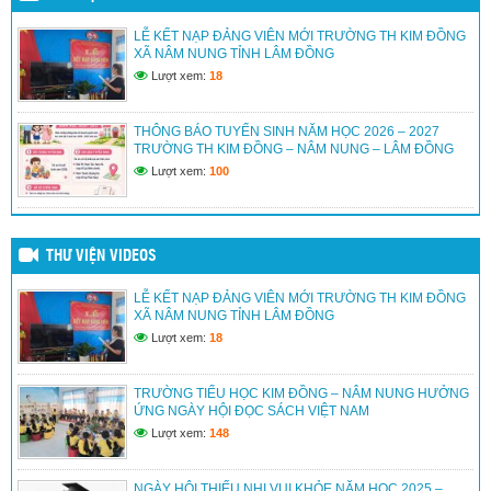
LỄ KẾT NẠP ĐẢNG VIÊN MỚI TRƯỜNG TH KIM ĐỒNG
TRƯỜNG TIỂU HỌC KIM ĐỒNG – NAM NUNG – LÂM
XÃ NÂM NUNG TỈNH LÂM ĐỒNG
ĐỒNG TỔ CHỨC LỄ TRI ÂN VÀ TRƯỞNG THÀNH CHO
HỌC SINH LỚP 5 Niên khóa 2021 – 2026
Lượt xem:
18
(30/05/2026)
THÔNG BÁO TUYỂN SINH NĂM HỌC 2026 – 2027
HỘI THI HỌC SINH GIỎI THỂ DỤC THỂ THAO CẤP
TRƯỜNG TH KIM ĐỒNG – NÂM NUNG – LÂM ĐỒNG
TRƯỜNG LẦN THỨ NHẤT NĂM 2026 CỦA TRƯỜNG TH
KIM ĐỒNG – NÂM NUNG – LÂM ĐỒNG
Lượt xem:
100
(25/04/2026)
THƯ VIỆN VIDEOS
LỄ KẾT NẠP ĐẢNG VIÊN MỚI TRƯỜNG TH KIM ĐỒNG
XÃ NÂM NUNG TỈNH LÂM ĐỒNG
Lượt xem:
18
TRƯỜNG TIỂU HỌC KIM ĐỒNG – NÂM NUNG HƯỞNG
ỨNG NGÀY HỘI ĐỌC SÁCH VIỆT NAM
Lượt xem:
148
NGÀY HỘI THIẾU NHI VUI KHỎE NĂM HỌC 2025 –