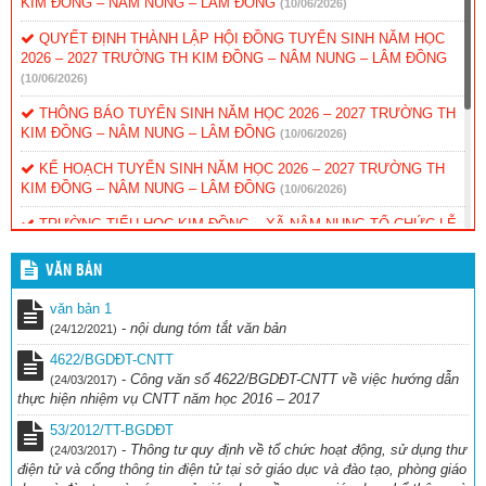
KIM ĐỒNG – NÂM NUNG – LÂM ĐỒNG
(10/06/2026)
QUYẾT ĐỊNH THÀNH LẬP HỘI ĐỒNG TUYỂN SINH NĂM HỌC
2026 – 2027 TRƯỜNG TH KIM ĐỒNG – NÂM NUNG – LÂM ĐỒNG
(10/06/2026)
THÔNG BÁO TUYỂN SINH NĂM HỌC 2026 – 2027 TRƯỜNG TH
KIM ĐỒNG – NÂM NUNG – LÂM ĐỒNG
(10/06/2026)
KẾ HOẠCH TUYỂN SINH NĂM HỌC 2026 – 2027 TRƯỜNG TH
KIM ĐỒNG – NÂM NUNG – LÂM ĐỒNG
(10/06/2026)
TRƯỜNG TIỂU HỌC KIM ĐỒNG – XÃ NÂM NUNG TỔ CHỨC LỄ
TỔNG KẾT NĂM HỌC 2025 – 2026.
(30/05/2026)
VĂN BẢN
XÃ NÂM NUNG TỔ CHỨC LỄ PHÁT ĐỘNG NGÀY CHẠY
OLYMPIC VÌ SỨC KHỎE TOÀN DÂN NĂM 2026
(22/03/2026)
văn bản 1
-
nội dung tóm tắt văn bản
(24/12/2021)
KẾ HOẠCH THU – CHI NĂM HỌC 2025 – 2026 Trường Tiểu học
Kim Đồng – Nâm Nung – Lâm Đồng
(27/10/2025)
4622/BGDĐT-CNTT
-
Công văn số 4622/BGDĐT-CNTT về việc hướng dẫn
(24/03/2017)
Quyết định về việc ban hành quy chế quản lý hồ sơ số và học bạ
thực hiện nhiệm vụ CNTT năm học 2016 – 2017
số năm học 2025 – 2026 và những năm học tiếp theo
(16/10/2025)
53/2012/TT-BGDĐT
-
Thông tư quy định về tổ chức hoạt động, sử dụng thư
(24/03/2017)
điện tử và cổng thông tin điện tử tại sở giáo dục và đào tạo, phòng giáo