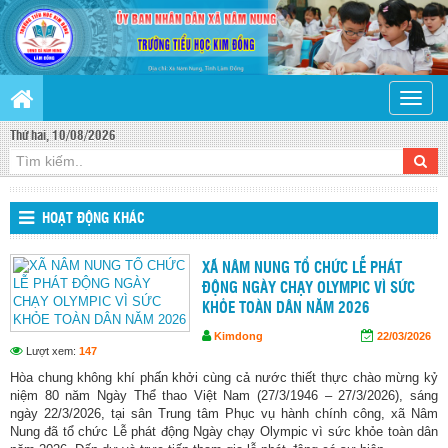
Toggle
naviga
Thứ hai, 10/08/2026
HOẠT ĐỘNG KHÁC
XÃ NÂM NUNG TỔ CHỨC LỄ PHÁT
ĐỘNG NGÀY CHẠY OLYMPIC VÌ SỨC
KHỎE TOÀN DÂN NĂM 2026
Kimdong
22/03/2026
Lượt xem:
147
Hòa chung không khí phấn khởi cùng cả nước thiết thực chào mừng kỷ
niệm 80 năm Ngày Thể thao Việt Nam (27/3/1946 – 27/3/2026), sáng
ngày 22/3/2026, tại sân Trung tâm Phục vụ hành chính công, xã Nâm
Nung đã tổ chức Lễ phát động Ngày chạy Olympic vì sức khỏe toàn dân