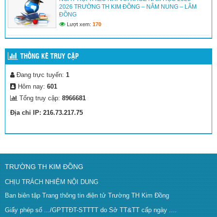
2026 TRƯỜNG TH KIM ĐỒNG – NÂM NUNG – LÂM
ĐỒNG
Lượt xem:
170
THỐNG KÊ TRUY CẬP
Đang trực tuyến:
1
Hôm nay:
601
Tổng truy cập:
8966681
Địa chỉ IP: 216.73.217.75
TRƯỜNG TH KIM ĐỒNG
CHỊU TRÁCH NHIỆM NỘI DUNG
Ban biên tập Trang thông tin điện tử Trường TH Kim Đồng
Giấy phép số .../GPTTĐT-STTTT do Sở TT&TT cấp ngày ....