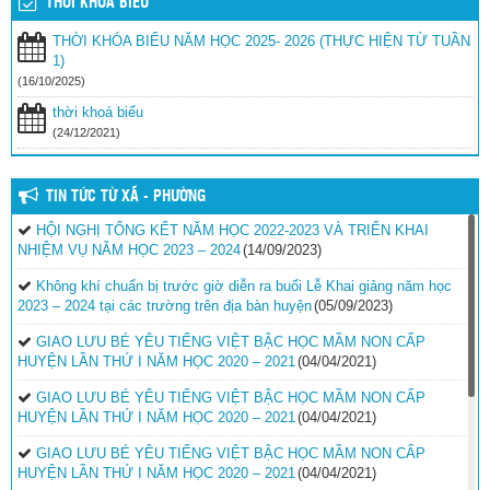
THỜI KHÓA BIỂU
THỜI KHÓA BIỂU NĂM HỌC 2025- 2026 (THỰC HIỆN TỪ TUẦN
1)
(16/10/2025)
thời khoá biểu
(24/12/2021)
TIN TỨC TỪ XÃ - PHƯỜNG
HỘI NGHỊ TỔNG KẾT NĂM HỌC 2022-2023 VÀ TRIỂN KHAI
NHIỆM VỤ NĂM HỌC 2023 – 2024
(14/09/2023)
Không khí chuẩn bị trước giờ diễn ra buổi Lễ Khai giảng năm học
2023 – 2024 tại các trường trên địa bàn huyện
(05/09/2023)
GIAO LƯU BÉ YÊU TIẾNG VIỆT BẬC HỌC MẦM NON CẤP
HUYỆN LẦN THỨ I NĂM HỌC 2020 – 2021
(04/04/2021)
GIAO LƯU BÉ YÊU TIẾNG VIỆT BẬC HỌC MẦM NON CẤP
HUYỆN LẦN THỨ I NĂM HỌC 2020 – 2021
(04/04/2021)
GIAO LƯU BÉ YÊU TIẾNG VIỆT BẬC HỌC MẦM NON CẤP
HUYỆN LẦN THỨ I NĂM HỌC 2020 – 2021
(04/04/2021)