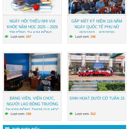
NGÀY HỘI THIẾU NHI VUI
GẶP MẶT KỶ NIỆM 116 NĂM
KHỎE NĂM HỌC 2025 – 2026
NGÀY QUỐC TẾ PHỤ NỮ
TRƯỜNG TH KIM ĐỒNG –
(8/3/1910 – 8/3/2026)
Lượt xem:
167
Lượt xem:
166
NÂM NUNG – LÂM ĐỒNG
ĐẢNG VIÊN, VIÊN CHỨC,
SINH HOẠT DƯỚI CỜ TUẦN 15
NGƯỜI LAO ĐỘNG TRƯỜNG
TH KIM ĐỒNG THAM GIA HỌC
Lượt xem:
156
Lượt xem:
312
TẬP NGHỊ QUYẾT CỦA ĐẢNG