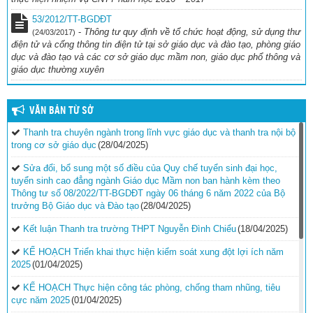
số năm học 2025 – 2026 và những năm học tiếp theo
(16/10/2025)
53/2012/TT-BGDĐT
-
Thông tư quy định về tổ chức hoạt động, sử dụng thư
(24/03/2017)
điện tử và cổng thông tin điện tử tại sở giáo dục và đào tạo, phòng giáo
dục và đào tạo và các cơ sở giáo dục mầm non, giáo dục phổ thông và
giáo dục thường xuyên
VĂN BẢN TỪ SỞ
Thanh tra chuyên ngành trong lĩnh vực giáo dục và thanh tra nội bộ
trong cơ sở giáo dục
(28/04/2025)
Sửa đổi, bổ sung một số điều của Quy chế tuyển sinh đại học,
tuyển sinh cao đẳng ngành Giáo dục Mầm non ban hành kèm theo
Thông tư số 08/2022/TT-BGDĐT ngày 06 tháng 6 năm 2022 của Bộ
trưởng Bộ Giáo dục và Đào tạo
(28/04/2025)
Kết luận Thanh tra trường THPT Nguyễn Đình Chiểu
(18/04/2025)
KẾ HOẠCH Triển khai thực hiện kiểm soát xung đột lợi ích năm
2025
(01/04/2025)
KẾ HOẠCH Thực hiện công tác phòng, chống tham nhũng, tiêu
cực năm 2025
(01/04/2025)