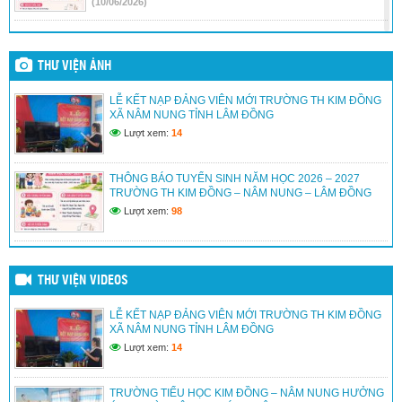
(10/06/2026)
TRƯỜNG TIỂU HỌC KIM ĐỒNG – XÃ NÂM NUNG TỔ
CHỨC LỄ TỔNG KẾT NĂM HỌC 2025 – 2026.
THƯ VIỆN ẢNH
(30/05/2026)
LỄ KẾT NẠP ĐẢNG VIÊN MỚI TRƯỜNG TH KIM ĐỒNG
TRƯỜNG TIỂU HỌC KIM ĐỒNG – NAM NUNG – LÂM
XÃ NÂM NUNG TỈNH LÂM ĐỒNG
ĐỒNG TỔ CHỨC LỄ TRI ÂN VÀ TRƯỞNG THÀNH CHO
HỌC SINH LỚP 5 Niên khóa 2021 – 2026
Lượt xem:
14
(30/05/2026)
THÔNG BÁO TUYỂN SINH NĂM HỌC 2026 – 2027
HỘI THI HỌC SINH GIỎI THỂ DỤC THỂ THAO CẤP
TRƯỜNG TH KIM ĐỒNG – NÂM NUNG – LÂM ĐỒNG
TRƯỜNG LẦN THỨ NHẤT NĂM 2026 CỦA TRƯỜNG TH
KIM ĐỒNG – NÂM NUNG – LÂM ĐỒNG
Lượt xem:
98
(25/04/2026)
THƯ VIỆN VIDEOS
LỄ KẾT NẠP ĐẢNG VIÊN MỚI TRƯỜNG TH KIM ĐỒNG
XÃ NÂM NUNG TỈNH LÂM ĐỒNG
Lượt xem:
14
TRƯỜNG TIỂU HỌC KIM ĐỒNG – NÂM NUNG HƯỞNG