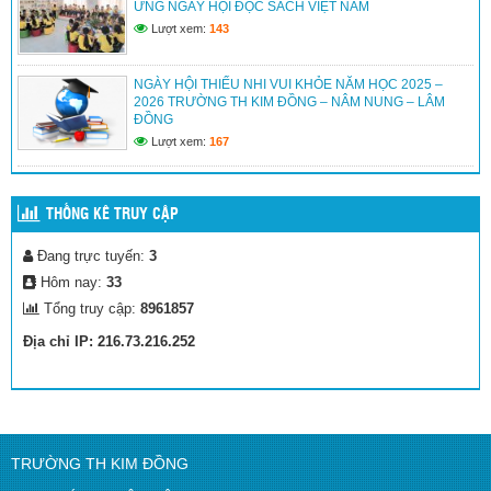
ỨNG NGÀY HỘI ĐỌC SÁCH VIỆT NAM
Lượt xem:
143
NGÀY HỘI THIẾU NHI VUI KHỎE NĂM HỌC 2025 –
2026 TRƯỜNG TH KIM ĐỒNG – NÂM NUNG – LÂM
ĐỒNG
Lượt xem:
167
THỐNG KÊ TRUY CẬP
Đang trực tuyến:
3
Hôm nay:
33
Tổng truy cập:
8961857
Địa chỉ IP: 216.73.216.252
TRƯỜNG TH KIM ĐỒNG