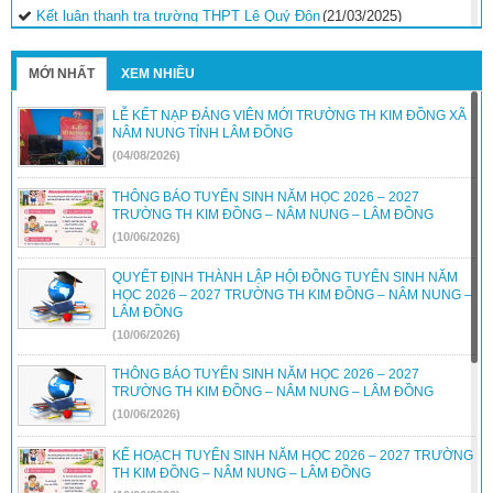
Kết luận thanh tra trường THPT Lê Quý Đôn
(21/03/2025)
Quyết định phê duyệt kế hoạch thanh tra kiểm tra năm
2025
(21/03/2025)
MỚI NHẤT
XEM NHIỀU
Kết luận thanh tra về việc thanh tra công tác coi thi Kỳ thi tốt
LỄ KẾT NẠP ĐẢNG VIÊN MỚI TRƯỜNG TH KIM ĐỒNG XÃ
nghiệp THPT năm 2024 tỉnh Đắk Nông
(29/07/2024)
NÂM NUNG TỈNH LÂM ĐỒNG
(04/08/2026)
Kết luận thanh tra trường PTDTNT THCS&THPT huyện Krông
Nô
(29/07/2024)
THÔNG BÁO TUYỂN SINH NĂM HỌC 2026 – 2027
TRƯỜNG TH KIM ĐỒNG – NÂM NUNG – LÂM ĐỒNG
Kết luận thanh tra trường PTDTNT THCS và THPT huyện Đắk
(10/06/2026)
R’lấp
(29/07/2024)
QUYẾT ĐỊNH THÀNH LẬP HỘI ĐỒNG TUYỂN SINH NĂM
HỌC 2026 – 2027 TRƯỜNG TH KIM ĐỒNG – NÂM NUNG –
LÂM ĐỒNG
(10/06/2026)
THÔNG BÁO TUYỂN SINH NĂM HỌC 2026 – 2027
TRƯỜNG TH KIM ĐỒNG – NÂM NUNG – LÂM ĐỒNG
(10/06/2026)
KẾ HOẠCH TUYỂN SINH NĂM HỌC 2026 – 2027 TRƯỜNG
TH KIM ĐỒNG – NÂM NUNG – LÂM ĐỒNG