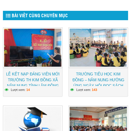
BÀI VIẾT CÙNG CHUYÊN MỤC
LỄ KẾT NẠP ĐẢNG VIÊN MỚI
TRƯỜNG TIỂU HỌC KIM
TRƯỜNG TH KIM ĐỒNG XÃ
ĐỒNG – NÂM NUNG HƯỞNG
NÂM NUNG TỈNH LÂM ĐỒNG
ỨNG NGÀY HỘI ĐỌC SÁCH
Lượt xem:
14
Lượt xem:
143
VIỆT NAM