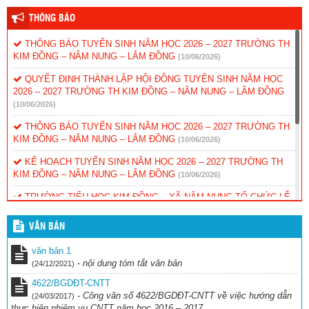
THÔNG BÁO
THÔNG BÁO TUYỂN SINH NĂM HỌC 2026 – 2027 TRƯỜNG TH
KIM ĐỒNG – NÂM NUNG – LÂM ĐỒNG
(10/06/2026)
QUYẾT ĐỊNH THÀNH LẬP HỘI ĐỒNG TUYỂN SINH NĂM HỌC
2026 – 2027 TRƯỜNG TH KIM ĐỒNG – NÂM NUNG – LÂM ĐỒNG
(10/06/2026)
THÔNG BÁO TUYỂN SINH NĂM HỌC 2026 – 2027 TRƯỜNG TH
KIM ĐỒNG – NÂM NUNG – LÂM ĐỒNG
(10/06/2026)
KẾ HOẠCH TUYỂN SINH NĂM HỌC 2026 – 2027 TRƯỜNG TH
KIM ĐỒNG – NÂM NUNG – LÂM ĐỒNG
(10/06/2026)
TRƯỜNG TIỂU HỌC KIM ĐỒNG – XÃ NÂM NUNG TỔ CHỨC LỄ
TỔNG KẾT NĂM HỌC 2025 – 2026.
(30/05/2026)
VĂN BẢN
XÃ NÂM NUNG TỔ CHỨC LỄ PHÁT ĐỘNG NGÀY CHẠY
OLYMPIC VÌ SỨC KHỎE TOÀN DÂN NĂM 2026
(22/03/2026)
văn bản 1
-
nội dung tóm tắt văn bản
(24/12/2021)
KẾ HOẠCH THU – CHI NĂM HỌC 2025 – 2026 Trường Tiểu học
Kim Đồng – Nâm Nung – Lâm Đồng
(27/10/2025)
4622/BGDĐT-CNTT
-
Công văn số 4622/BGDĐT-CNTT về việc hướng dẫn
(24/03/2017)
Quyết định về việc ban hành quy chế quản lý hồ sơ số và học bạ
thực hiện nhiệm vụ CNTT năm học 2016 – 2017