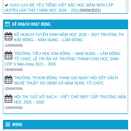
GIAO LƯU BÉ YÊU TIẾNG VIỆT BẬC HỌC MẦM NON CẤP
HUYỆN LẦN THỨ I NĂM HỌC 2020 – 2021
(04/04/2021)
GIAO LƯU BÉ YÊU TIẾNG VIỆT BẬC HỌC MẦM NON CẤP
KẾ HOẠCH HOẠT ĐỘNG
HUYỆN LẦN THỨ I NĂM HỌC 2020 – 2021
(04/04/2021)
KẾ HOẠCH TUYỂN SINH NĂM HỌC 2026 – 2027 TRƯỜNG TH
GIAO LƯU BÉ YÊU TIẾNG VIỆT BẬC HỌC MẦM NON CẤP
KIM ĐỒNG – NÂM NUNG – LÂM ĐỒNG
HUYỆN LẦN THỨ I NĂM HỌC 2020 – 2021
(04/04/2021)
(10/06/2026)
GIAO LƯU BÉ YÊU TIẾNG VIỆT CẤP HUYỆN LẦN THỨ I NĂM
TRƯỜNG TIỂU HỌC KIM ĐỒNG – NAM NUNG – LÂM ĐỒNG
HỌC 2020 – 2021
(04/04/2021)
TỔ CHỨC LỄ TRI ÂN VÀ TRƯỞNG THÀNH CHO HỌC SINH
LỚP 5 Niên khóa 2021 – 2026
GIAO LƯU BÉ YÊU TIẾNG VIỆT CẤP HUYỆN LẦN THỨ I NĂM
HỌC 2020 – 2021
(30/05/2026)
(04/04/2021)
TRƯỜNG TH KIM ĐỒNG THAM GIA NGÀY HỘI XẾP SÁCH
NGHỆ THUẬT DO UBND XÃ NÂM NUNG TỔ CHỨC
(25/04/2026)
HỘI THI “GIỮ VỞ SẠCH – VIẾT CHỮ ĐẸP” CẤP TRƯỜNG NĂM
HỌC 2025 – 2026
(16/04/2026)
MENU