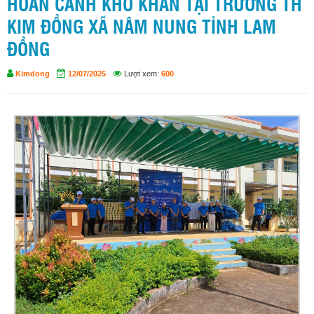
HOÀN CẢNH KHÓ KHĂN TẠI TRƯỜNG TH
KIM ĐỒNG XÃ NÂM NUNG TỈNH LAM
ĐỒNG
Kimdong
12/07/2025
Lượt xem:
600